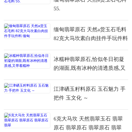
55.
缅甸翡翠原石 天然a货玉石毛料
82克大马坎素白肉挂件手玩件料
缅甸
冰糯种翡翠原石,恰似冬日初凝
的湖面,既有冰种的清透质感,又
带着糯种
江津硒玉籽料原石 玉石魅力 手
把件 玉文化 ～
6克大马坎 天然翡翠玉石 翡翠
原石 翡翠原石 翡翠原石 翡翠