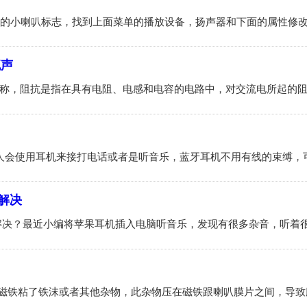
流声
解决