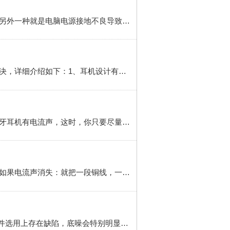
这种情况一般分为两种，一种是设置不对导致的嗡嗡杂音，只需要把麦克风处的播放音量设置为0就可以。 另外一种就是电脑电源接地不良导致的，这时候需要接地线就可以解决.（笔记本也是一样，拔掉电源 ，如果嗡嗡声消失，就说明电源接地不好）方法/步骤 1 首先看下电脑设置，打开Realtek高清晰音频管理器，在这里进行设置...
1 新买的蓝牙耳机用起来就有滋滋滋的杂音可以通过：换一个耳机、尝试换线、减少穿毛衣类衣物、售后解决，详细介绍如下：1、耳机设计有问题，在本底噪声的处理上做得不够好，加上一般耳塞单元的灵敏度比较高，就造成了可闻的电流声，换个耳机即可解决。2、扭动线的各部分而保持耳机不动，如果杂音随着线的扭动而...
1 方法一：在使用蓝牙耳机时，观察你的周围是否有人在打电或存在较强的电磁场干扰，若有，则会引起蓝牙耳机有电流声，这时，你只要尽量远离这种区域则可解决蓝牙耳机产生的电流声了。2 方法二：蓝牙耳机电流声的产生可能是由于你耳机内太脏有杂物，此时，你需要检查蓝牙耳机内是否有杂物，若有，需要对其进行清洁，...
带声波的物品干扰：换个地方尝试。6 机箱接地，消除静电电脑有静电。用手接触电脑机箱的铁质部分——如果电流声消失：就把一段铜线，一端接电脑后面的螺丝上，一端接地。7 从新启动手机/设备手机开了插件或开了音效软件：耳机在别的设备上进行尝试——若没有滋滋声——重新启动原来的设备尝试。
蓝牙耳机 方法/步骤 1 蓝牙耳机中会普遍存在底噪，在低端蓝牙耳机中，由于受成本限制，在电路设计，元件选用上存在缺陷，底噪会特别明显。这种耳机的话，只能通过降低耳机音量，提高手机音量来减低信噪比，从而减小电流声，或者干脆换一个好点的蓝牙耳机。2 排除底噪因素后，电流声还有可能是静电造成的。比如冬天穿化纤...