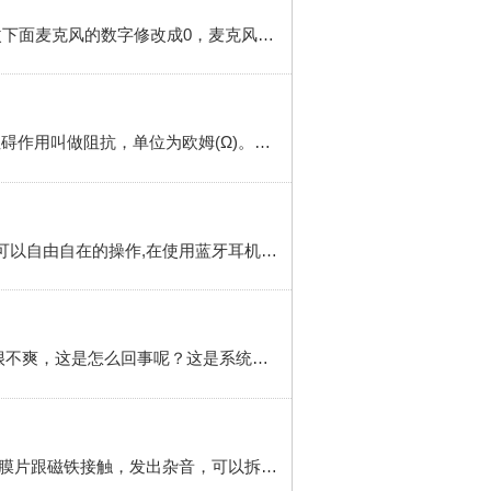
win10耳机有电流声小妙招 简介 电脑上的小喇叭标志，找到上面菜单的播放设备，扬声器和下面的属性修改下面麦克风的数字修改成0，麦克风加速里面数字修改成0即可。工具/原料 联想y7000 Windows10 方法/步骤 1 小喇叭标志点击电脑上的小喇叭标志，点击上面菜单的播放设备点击扬声器和下面的属性。2 找到级别在扬声器的属性...
扩展资料耳机的阻抗是其交流阻抗的简称，阻抗是指在具有电阻、电感和电容的电路中，对交流电所起的阻碍作用叫做阻抗，单位为欧姆(Ω)。一般来说，阻抗越小，耳机就越容易出声、越容易驱动。耳机的阻抗是其交流阻抗的简 正文 1 因为耳机的阻抗太低了，导致过于灵敏。而手机作为电子器件，内部总会有微小电流流过，被...
蓝牙耳机有电流声怎么消除 简介 很多人会使用耳机来接打电话或者是听音乐，蓝牙耳机不用有线的束缚，可以自由自在的操作,在使用蓝牙耳机的时候，有电流声要怎么消除，就一起和我来看看吧！工具/原料 手机 OPPO R13 蓝牙耳机 方法/步骤 1 首先要看手机有没有设置静音，要周边没有手机或者其它信号干扰，我们要在...
简介 苹果耳机插在电脑上有杂音怎么解决？最近小编将苹果耳机插入电脑听音乐，发现有很多杂音，听着很不爽，这是怎么回事呢？这是系统声音设置不当引起的，如果大家也碰到和小编一样的问题，可以按照小编提供的以下步骤进行操作，就可以解决苹果耳机有杂音的问题了。工具/原料 电脑一台 方法/步骤 1 将耳机插上，然后...
2 当确定耳机坏了以后，耳机喇叭上的磁铁粘了铁沫或者其他杂物，此杂物压在磁铁跟喇叭膜片之间，导致膜片跟磁铁接触，发出杂音，可以拆开看一下，不过要小心，容易把线路弄坏，3 所在地区有电流干扰，导致耳机发送信号差，耳膜接受信号不好 4 喇叭膜片因外力的挤压使膜片变形，导致喇叭膜片碰于磁铁，发出杂音。建议用...