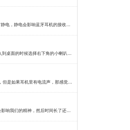
1 1、首先，蓝牙耳机会有电流声，原因1：有静电。 像冬天穿的衣服比较多，相互之间有摩擦，就会导致有静电，静电会影响蓝牙耳机的接收，导致有电流声 2 2、方法：减少穿毛衣类衣物，从而减少产生静电，这样就一定程度上避免蓝牙耳机有电流声 3 3、接入蓝牙耳机后，周围有电话拨出/拨入，影响蓝牙耳机接收附近的...
win10插入耳机后有电流声怎么办？请看下面的经验吧！工具/原料 win10 realtek音频管理器 方法/步骤 1 进入到桌面的时候选择右下角的小喇叭，里面有两个喇叭，选择realtek，右键点击。2 然后在弹出来的选项中选择音频设备这个标签。3 然后找到你正在播放的那个输出器，有多个播放设备的放个音乐看一下，哪一个在跳哪个就在起
耳机电流声怎么消除 简介 戴上耳机听音乐或者看电影既不会影响别人，又可以尽情享受多媒体带来的乐趣，但是如果耳机里有电流声，那感觉就很糟糕了，这种情况很多人都遇到过，虽然深受其扰，却不知道该怎么解决。耳机电流声怎么消除呢？工具/原料 耳机 声卡 方法/步骤 1 清理电脑系统垃圾。如果耳机只是在电脑上使用才...
Ps耳机的电流声纳是非常烦人的，然后我们想把它消除也不容易，这种电容声不仅会影响耳机的音质，还会影响我们的精神，然后时间长了还会对耳机不好 工具/原料 耳机 方法/步骤 1 然后那5个小马的修车首先要找查找原因，看是哪个问题，然后具体问题具体分析v 2 然后的我们，可以换一个耳机试试，如果是耳机有问题的话...