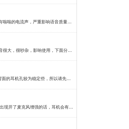
耳机麦克风有电流声怎么办 简介 用电脑语音输入的时候或者发语音的时候或者录制声音的时候，话筒一直有嗡嗡的电流声，严重影响语音质量，必须手摸着电脑金属外壳，噪音才会下降很多，为了解决这个问题，小编也是煞费苦心，现在，终于解决了这个问题，于是发来经验，大家可以自己动手，同时耳机厂商也可以参考。工具/原料 电脑...
win10耳机有电流声且声音很大的解决方法 简介 win10系统将耳机插入到电脑后能听到电流的声音，而且声音很大，很吵杂，影响使用，下面分享这个问题的解决办法，需要的朋友可以参考。工具/原料 win10 耳机 方法/步骤 1 在桌面右下角的小喇叭适应标志上点击右键，然后在弹出的菜单中选择“播放设备”选项。2 在弹出的...
解决耳机插电脑有杂音有电流声有滋滋声等，请按以下步骤操作。方法/步骤 1 首先，我们建议耳机插电脑背面的耳机孔较为稳定些，所以请先将耳机插到电脑背面的耳机孔之后，看是否能解决，如果不能解决再进行下面操作 2 其次，打开Realtek高清晰音频管理器，在这里进行设置 ，具体步骤是：开始菜单--控制面板--选择小图标预览视图--打开
开麦克风增强，耳机会有电流声怎么办 简介 玩游戏的时候经常要上YY或其他语音软件跟朋友交流，经常会出现开了麦克风增强的话，耳机会有滋滋滋的电流声，但是不开的话，电流声是消失了，但是朋友又听不到你的声音。工具/原料 电脑 音频管理器 方法/步骤 1 打开音频管理器，麦克风选项。2 把播放音量关闭，麦克风增强...