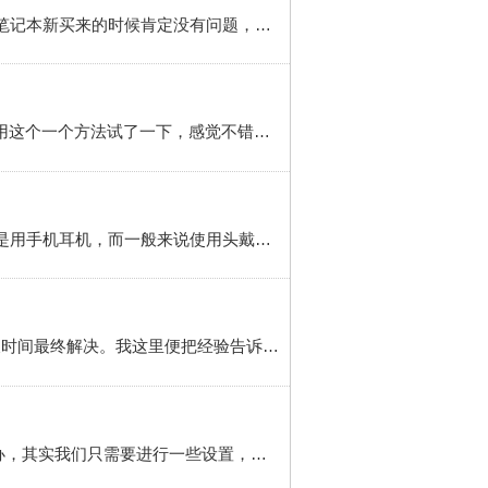
神舟笔记本电脑耳机插上有电流声怎么办 简介 笔记本电脑插耳机有电流声，一般是声卡驱动的问题。首先笔记本新买来的时候肯定没有问题，现在能听到电流声证明硬件没毛病，其次更新声卡驱动就好了 工具/原料 笔记本一台 3.5mm有线耳机一副 鲁大师软件 方法/步骤 1 下载“鲁大师”安装至非C盘的任意一个盘中(其实C盘也...
笔记本电脑耳机有电流声(Y470)简介 Y470插上耳机后可以听到明显的电流声，更新了声卡驱动也没有用，用这个一个方法试了一下，感觉不错。方法/步骤 1 1、打开”控制面板“，找到”Realtek高清晰音频管理器“，双击打开，如下图 2 2、双击右边”模拟“下面的那个绿色的小点，弹出如下对话框，选择”音源输出“，点...
手机耳机插入笔记本电脑有电流声 简介 在我们工作和生活中很多时侯使用笔记本电脑来看一些视频，主要是用手机耳机，而一般来说使用头戴式的耳机往往不会出现电流声，而使用手机耳机在有的笔记本电脑上就会出现电流声这里往往是由于笔记本电脑没有进行一些设置。方法/步骤 1 首先打开笔记本电脑右下角的喇叭，然后点击如图...
很多人找了很多方法，都不能消除音响和耳机的杂音和电流声，到底什么问题？我曾经也遇到过，找了很长时间最终解决。我这里便把经验告诉大家。工具/原料 电脑 音响或耳机 方法/步骤 1 右击右下角的声音图标 2 出现很多选项，选择录音设备并点击它，就出现如图 3 里面显示的是你的外设，有耳机的音响的都会显示，...
电脑麦克插上电流声很大的解决办法？简介 电脑麦克插上电流声很大的解决办法？ 很多人都不知道该怎么办，其实我们只需要进行一些设置，之后就会发现电流声没那么大了，具体该如何设置，下面小编来详细的讲解一下步骤，相信大家看过之后也就会了。方法/步骤 1 先打开我们的电脑，然后我们点击开始按钮；2 之后弹出的...