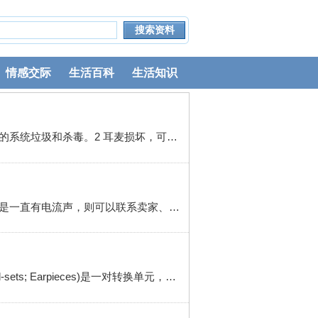
情感交际
生活百科
生活知识
1 耳麦有杂音（电流声）主要原因电脑没有及时清理，堆积系统垃圾太多，电脑反映缓慢，应及时清理电脑的系统垃圾和杀毒。2 耳麦损坏，可以把耳麦和其他耳麦或电脑比较，必要时更换耳麦。电脑有静电，也是主要原因。你用手接触电脑机箱的铁质部分，如果电流声消失，你就把一段铜线，一端接电脑后面的螺丝上，一端接地。效...
4 看耳机线材有没有断线或者松动情况，排除外观硬件损伤，最后如果各种检查蓝牙耳机都发现没问题却还是一直有电流声，则可以联系卖家、售后退换货、检测维修处理。5 电脑有静电，也是主要原因。用手接触电脑机箱的铁质部分，如果电流声消失，就把一段铜线，一端接电脑后面的螺丝上，一端接地。麦克风是否在加强状态。把...
如果实在不行，就是耳机与手机不兼容，可以更换耳机试试。拓展资料耳机(Earphones; Headphones; Head-sets; Earpieces)是一对转换单元，它接受媒体播放器或接收器所发出的电讯号，利用贴近耳朵的扬声器将其转化成可以听到的音波。耳机一般是与媒体播放器可分离的，利用一个插头连接。好处是在不影响 正文 1 耳机孔和...