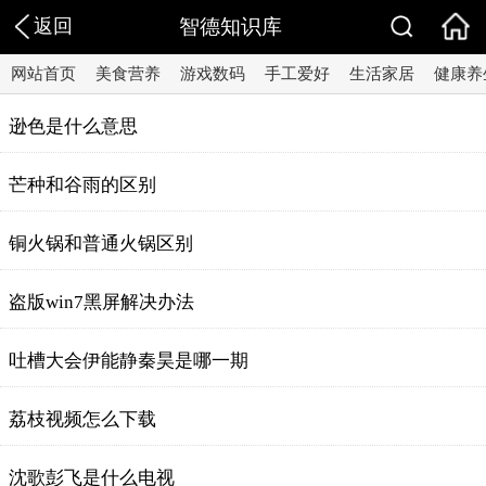
返回
智德知识库
网站首页
美食营养
游戏数码
手工爱好
生活家居
健康养
逊色是什么意思
芒种和谷雨的区别
铜火锅和普通火锅区别
盗版win7黑屏解决办法
吐槽大会伊能静秦昊是哪一期
荔枝视频怎么下载
沈歌彭飞是什么电视