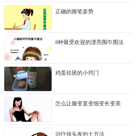
正确的握笔姿势
8种最受欢迎的漂亮围巾围法
鸡蛋祛斑的小窍门
怎么让腿变直变细变长变美
治疗掉头发的土方法