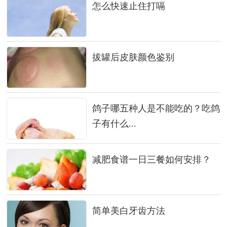
怎么快速止住打嗝
拔罐后皮肤颜色鉴别
鸽子哪五种人是不能吃的？吃鸽
子有什么...
减肥食谱一日三餐如何安排？
简单美白牙齿方法