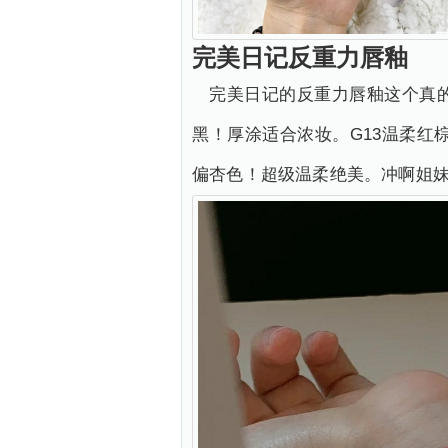
完美日记反重力唇釉
完美日记的反重力唇釉这个真
黑！厚涂适合浓妆。G13温柔
偏杏色！超级温柔绝美。冲啊姐