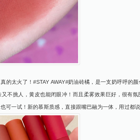
真的太火了！#STAY AWAY#奶油砖橘，是一支奶呼呼
肤又不挑人，黄皮也能闭眼冲！而且柔雾效果巨好，很有氛
妹也可一试！新的慕斯质感，直接跟嘴巴融为一体，用过都