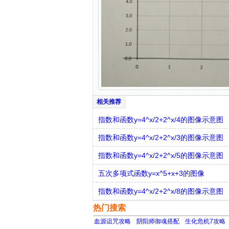
指数和函数y=4^x/2+2^x/4的图像示意图
指数和函数y=4^x/2+2^x/3的图像示意图
指数和函数y=4^x/2+2^x/5的图像示意图
五次多项式函数y=x^5+x+3的图像
指数和函数y=4^x/2+2^x/8的图像示意图
热门搜索
血源诅咒攻略
阴阳师御魂搭配
生化危机7攻略