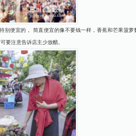
是特别便宜的， 简直便宜的像不要钱一样，香蕉和芒果菠萝
时可要注意告诉店主少放醋。