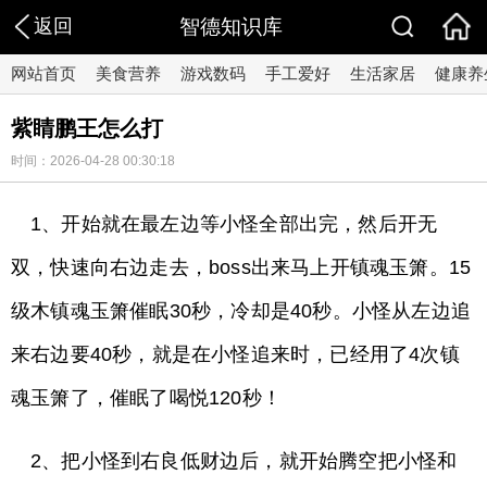
返回
智德知识库
网站首页
美食营养
游戏数码
手工爱好
生活家居
健康养
紫睛鹏王怎么打
时间：2026-04-28 00:30:18
1、开始就在最左边等小怪全部出完，然后开无
双，快速向右边走去，boss出来马上开镇魂玉箫。15
级木镇魂玉箫催眠30秒，冷却是40秒。小怪从左边追
来右边要40秒，就是在小怪追来时，已经用了4次镇
魂玉箫了，催眠了喝悦120秒！
2、把小怪到右良低财边后，就开始腾空把小怪和