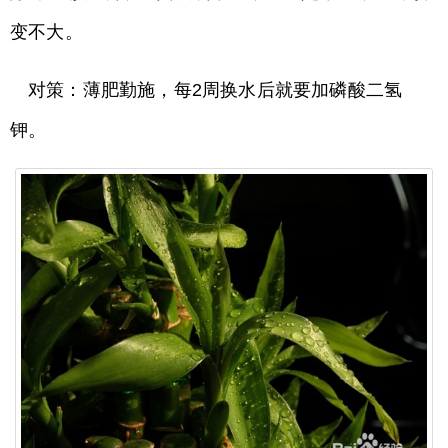
变不大。
对策：薄肥勤施，每2周换水后就要加磷酸二氢
钾。