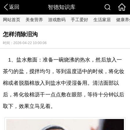
返回
智德知识库
网站首页
美食营养
游戏数码
手工爱好
生活家居
健康养
怎样消除泪沟
时间：2026-04-22 10:00:06
1、盐水敷面：准备一碗烧沸的热水，然后放入一
茶勺的盐，搅拌均匀，等到温度适中的时候，将化妆
棉或者脱脂棉放入到盐水中浸湿备用。清洁面部以
后，将化妆棉沥干一点点敷在眼部，等待十分钟以后
取下，效果立马见着。