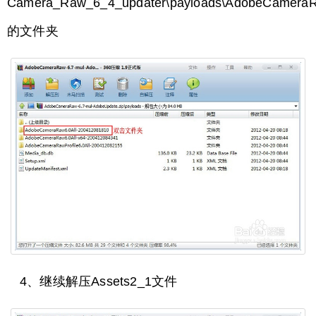
Camera_Raw_6_4_updater\payloads\AdobeCameraR
的文件夹
4、继续解压Assets2_1文件