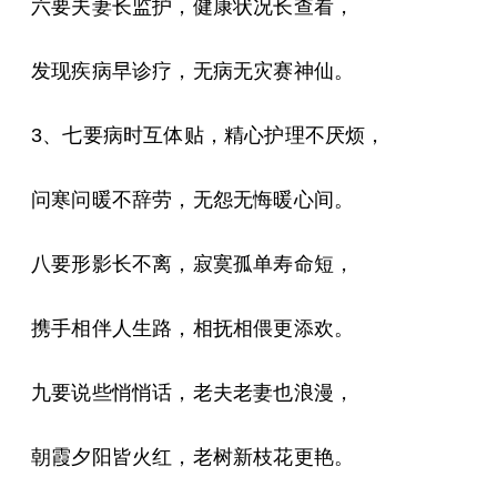
六要夫妻长监护，健康状况长查看，
发现疾病早诊疗，无病无灾赛神仙。
3、七要病时互体贴，精心护理不厌烦，
问寒问暖不辞劳，无怨无悔暖心间。
八要形影长不离，寂寞孤单寿命短，
携手相伴人生路，相抚相偎更添欢。
九要说些悄悄话，老夫老妻也浪漫，
朝霞夕阳皆火红，老树新枝花更艳。