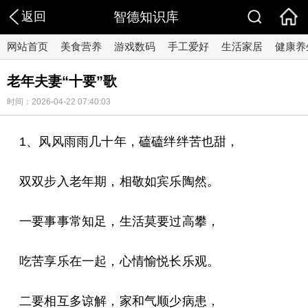
返回
智德知识库
网站首页
美食营养
游戏数码
手工爱好
生活家居
健康养
老年夫妻“十要”歌
时间：2026-04-22 07:40:03
1、风风雨雨几十年，磕磕绊绊苦也甜，
双双步入老年期，相敬如宾乐陶然。
一要事事常知足，生活莫要过高攀，
吃苦享乐在一起，心情愉悦长乐观。
二要相互多谅解，家和气顺少病患，