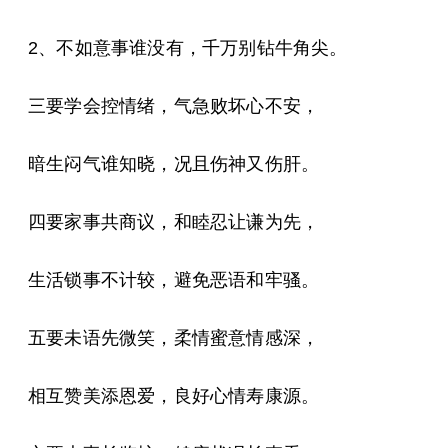
2、不如意事谁没有，千万别钻牛角尖。
三要学会控情绪，气急败坏心不安，
暗生闷气谁知晓，况且伤神又伤肝。
四要家事共商议，和睦忍让谦为先，
生活锁事不计较，避免恶语和牢骚。
五要未语先微笑，柔情蜜意情感深，
相互赞美添恩爱，良好心情寿康源。