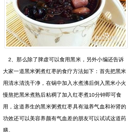
2、那么除了脾虚可以食用黑米，另外小编还告诉
大家一道黑米粥煮红枣的食疗方法如下：首先把黑米
用清水清洗干净，在锅中加入水煮沸后倒入黑米小火
慢熬把黑米煮熟后粘稠了加入红枣煮10分钟即可食
用，这道养生的黑米粥煮红枣具有滋养气血和补肾的
功效还可以美容养颜有气血差的朋友可以试试这道药
膳。