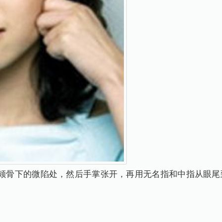
两颊骨下的微陷处，然后手掌张开，再用无名指和中指从眼尾