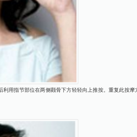
后利用指节部位在两侧颧骨下方轻轻向上推按。重复此按摩