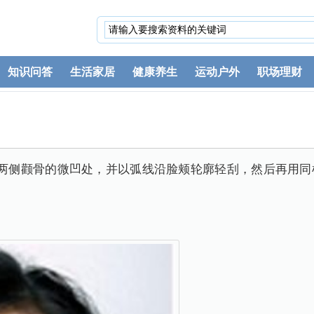
知识问答
生活家居
健康养生
运动户外
职场理财
压两侧颧骨的微凹处，并以弧线沿脸颊轮廓轻刮，然后再用同