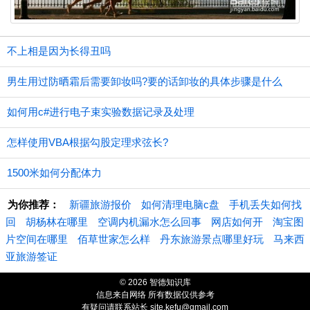
不上相是因为长得丑吗
男生用过防晒霜后需要卸妆吗?要的话卸妆的具体步骤是什么
如何用c#进行电子束实验数据记录及处理
怎样使用VBA根据勾股定理求弦长?
1500米如何分配体力
为你推荐：
新疆旅游报价
如何清理电脑c盘
手机丢失如何找
回
胡杨林在哪里
空调内机漏水怎么回事
网店如何开
淘宝图
片空间在哪里
佰草世家怎么样
丹东旅游景点哪里好玩
马来西
亚旅游签证
© 2026 智德知识库
信息来自网络 所有数据仅供参考
有疑问请联系站长 site.kefu@gmail.com