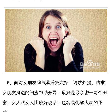
6、面对女朋友脾气暴躁第六招：请求外援。请求
女朋友身边的闺蜜帮助开导，最好是最亲密一两个闺
蜜，女人跟女人比较好说话，也容易化解大家的矛