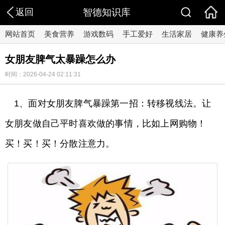
返回
智德知识库
网站首页
美食营养
游戏数码
手工爱好
生活家居
健康养
女朋友脾气太暴躁怎么办
时间：2026-04-24 02:11:31
1、面对女朋友脾气暴躁第一招：转移视线法。让
女朋友做自己平时喜欢做的事情，比如上网购物！
买！买！买！分散注意力。