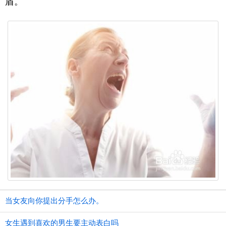
盾。
当女友向你提出分手怎么办。
女生遇到喜欢的男生要主动表白吗