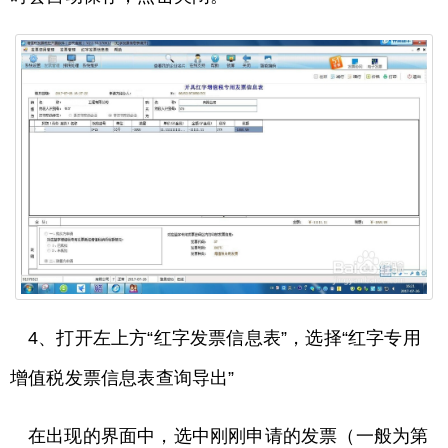
4、打开左上方“红字发票信息表”，选择“红字专用
增值税发票信息表查询导出”
在出现的界面中，选中刚刚申请的发票（一般为第