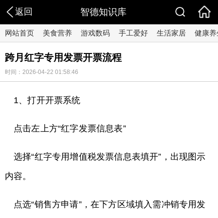
返回
智德知识库
网站首页
美食营养
游戏数码
手工爱好
生活家居
健康养
跨月红字专用发票开票流程
时间：2026-04-22 01:58:46
1、打开开票系统
点击左上方“红字发票信息表”
选择“红字专用增值税发票信息表填开”，出现图示
内容。
点选“销售方申请”，在下方区域填入需冲销专用发