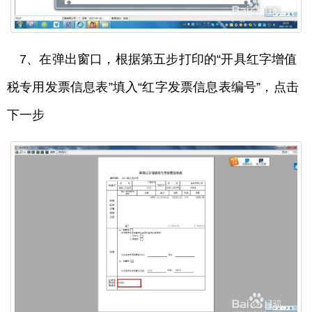
7、在弹出窗口，根据第五步打印的“开具红字增值
税专用发票信息表”填入“红字发票信息表编号”，点击
下一步