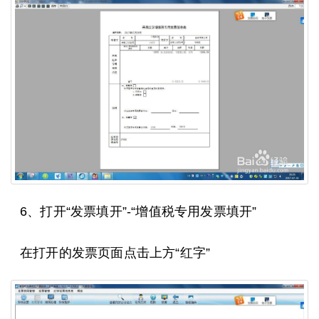
6、打开“发票填开”-“增值税专用发票填开”
在打开的发票页面点击上方“红字”