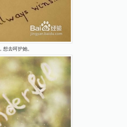
，想去呵护她。