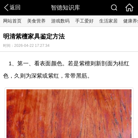
返回
智德知识库
网站首页
美食营养
游戏数码
手工爱好
生活家居
健康养
明清紫檀家具鉴定方法
时间：2026-04-22 17:27:34
1、第一、看表面颜色。若是紫檀则新剖面为桔红
色，久则为深紫或紫红，常带黑筋。