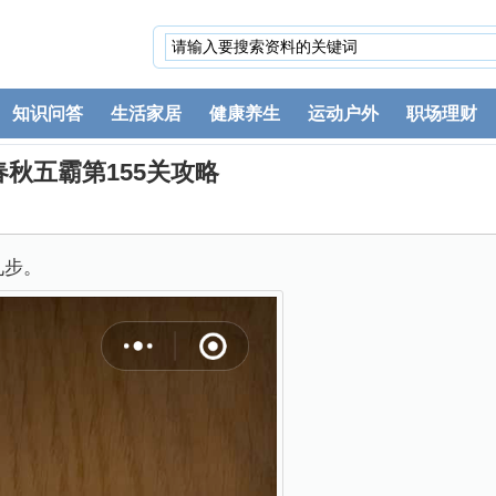
知识问答
生活家居
健康养生
运动户外
职场理财
秋五霸第155关攻略
九步。