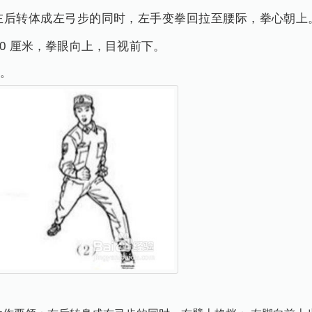
左后转体成左弓步的同时，左手变拳回拉至腰际，拳心朝上
30 厘米，拳眼向上，目视前下。
。