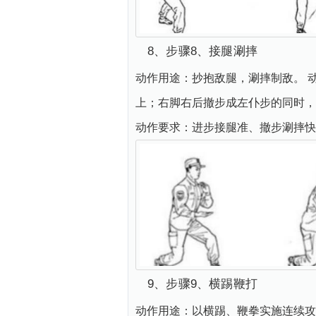
8、步骤8、接腿涮摔
动作用途：抄抱敌腿，涮摔制敌。 
上；右脚右后撤步成左仆步的同时，
动作要求：进步接腿准、撤步涮摔快
9、步骤9、横踢鞭打
动作用途：以横踢、鞭拳实施连续攻