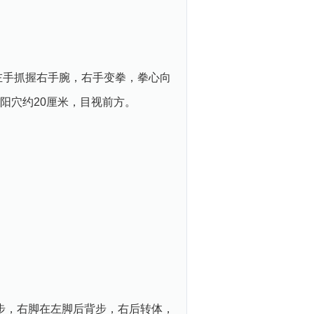
左手抓握右手腕，右手变拳，拳心向
阳穴约20厘米，目视前方。
步，右脚在左脚后背步，右后转体，