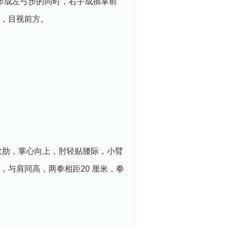
步成左弓步的同时，右手成插掌前
高，目视前方。
砍肋，掌心向上，肘轻贴腰际，小臂
与肩同高，两拳相距20 厘米，拳