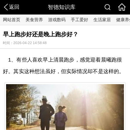
返回
智德知识库
网站首页
美食营养
游戏数码
手工爱好
生活家居
健康养
早上跑步好还是晚上跑步好？
时间：2026-04-22 14:58:48
1、有些人喜欢早上清晨跑步，感觉迎着晨曦跑很
好。其实这种想法虽好，但实际情况却不是这样的。