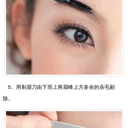
5、用剃眉刀由下而上将眉峰上方多余的杂毛剔
除。