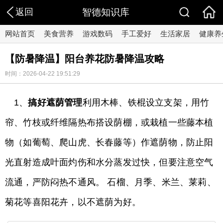
返回
智德知识库
网站首页
美食营养
游戏数码
手工爱好
生活家居
健康养
【防暑降温】阳台养花防暑降温攻略
时间：2026-04-22 19:51:29
1、
搞好遮荫管理
利用木棒、铁棍设立支架，用竹
帘、竹枝或纤维隔热布搭设荫棚，或栽植一些藤本植
物（如葡萄、爬山虎、长春藤等）作遮荫物，防止阳
光直射造成叶面灼伤和水分蒸发过快，但要注意空气
流通，严防闷热不通风。 石榴、月季、米兰、莱莉、
菊花等喜阳花卉，以不遮荫为好。