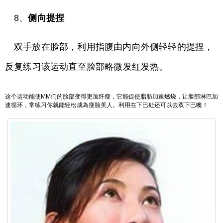
8、
侧向提捏
双手放在脸部，利用指腹由内向外侧轻轻的提捏，
反复练习该运动直至脸部略微发红发热。
这个运动能使MM们的脸部变得更加纤瘦，它能促使脂肪加速燃烧，让脸部淋巴加
速循环，常练习你就能轻松成為瘦脸美人。利用在下巴处还可以去双下巴噢！