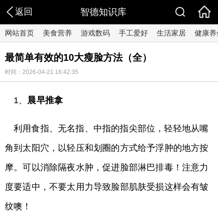
返回
智德知识库
网站首页
美食营养
游戏数码
手工爱好
生活家居
健康养
最简单有效的10大瘦脸方法（全）
时间：2026-04-21 16:42:35
1、
晨早推拿
利用食指、无名指、中指的指尖部位，轻轻地从嘴
角到太阳穴，以轻压和划圈的方式给予浮肿的地方按
摩。可以消除隔夜水肿，促进脸部淋巴排毒！注意力
度要适中，不要太用力导致脸部肌肤受损这样会有皱
纹噢！