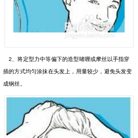
2、将定型力中等偏下的造型啫喱或摩丝以手指穿
插的方式均匀涂抹在头发上，用量较少，避免头发变
成钢丝。