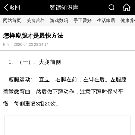
返回
智德知识库
网站首页
美食营养
游戏数码
手工爱好
生活家居
健康养
怎样瘦腿才是最快方法
时间：2026-04-23 23:34:14
1、（一）、大腿前侧
瘦腿运动1：直立，右脚在前，左脚在后。左腿膝
盖微微弯曲。然后做下蹲动作，注意下蹲时保持平
衡。每侧重复3组20次。