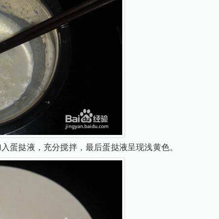
加入蛋挞液，充分搅拌，最后蛋挞液呈现浅黄色。