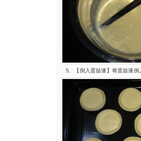
5、【倒入蛋挞液】将蛋挞液倒