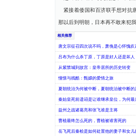
紧接着倭国和百济联手想对抗
那以后到明朝，日本再不敢来犯
唐文宗征召四次说不吗，萧俛是心怀愧疚
吕布为什么杀丁原，丁原是好人还是坏人
从紫禁城到故宫：皇帝居所的历史转变
憧憬与残酷：甄嬛的爱情之旅
夏朝统治为何被中断，夏朝统治被中断的
秦始皇死前遗诏是让谁继承皇位，为何最
益州之战诸葛亮和张飞谁是主将
曹植最终怎么死的，曹植被谁害死的
​岳飞死后秦桧是如何处置他的妻子和女