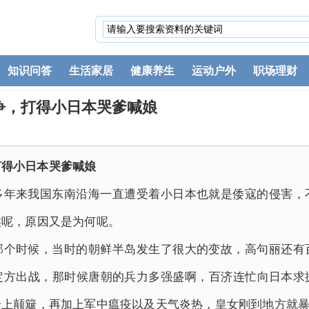
知识问答
生活家居
健康养生
运动户外
职场理财
争，打得小日本哭爹喊娘
打得小日本哭爹喊娘
多年来我国东南沿海一直遭受着小日本也就是倭寇的侵害，
候呢，原因又是为何呢。
那个时候，当时的朝鲜半岛发生了很大的变故，高句丽还有
定方出战，那时候唐朝的兵力多强盛啊，百济连忙向日本求
船上颠簸，再加上军中瘟疫以及天气炎热，皇女刚到地方就