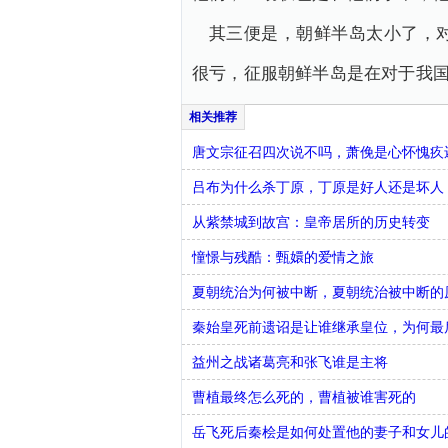
其三便是，朝鲜半岛太小了，
很亏，征服朝鲜半岛是在对于我
唐文宗征召四次说不吗，萧俛是心怀愧疚
吕布为什么杀丁原，丁原是好人还是坏人
从紫禁城到故宫：皇帝居所的历史转变
憧憬与残酷：甄嬛的爱情之旅
夏朝统治为何被中断，夏朝统治被中断的
秦始皇死前遗诏是让谁继承皇位，为何最
益州之战诸葛亮和张飞谁是主将
曹植最终怎么死的，曹植被谁害死的
​岳飞死后秦桧是如何处置他的妻子和女