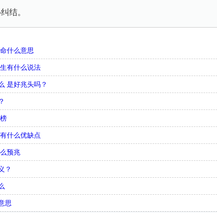
心纠结。
娘命什么意思
出生有什么说法
么 是好兆头吗？
？
行榜
 有什么优缺点
什么预兆
义？
么
意思