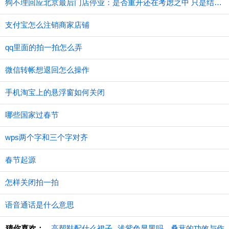
狗不理回应北京最后门店停业：是否重开还在考虑之中 只是结构调整
支付宝怎么注销商家店铺
qq里面的拍一拍怎么弄
微信转帐想退回怎么操作
手机淘宝上的悬浮窗如何关闭
哪些国家过春节
wps两个字和三个字对齐
春节起源
怎样关闭拍一拍
语音通话是什么意思
猜你喜欢：
高帮鞋配什么裙子
​浅紫色显黑吗
桑葚的功效与作