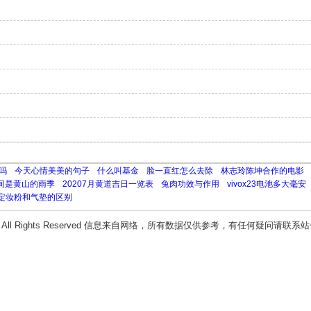
吗
今天心情美美的句子
什么叫基金
脸一直红怎么去除
林志玲陈坤合作的电影
间是黄山的雨季
20207月黄道吉日一览表
兔肉功效与作用
vivox23电池多大毫安
定妆粉和气垫的区别
All Rights Reserved 信息来自网络，所有数据仅供参考，有任何疑问请联系