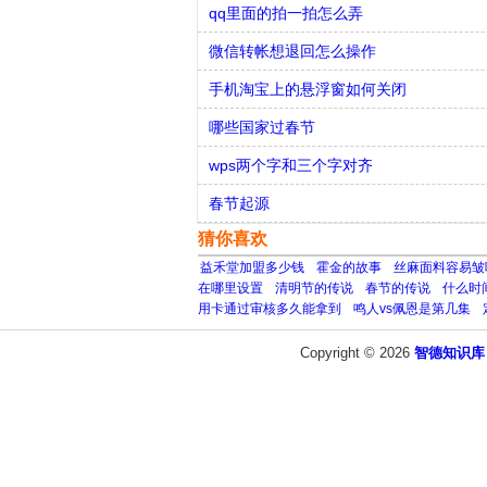
qq里面的拍一拍怎么弄
微信转帐想退回怎么操作
手机淘宝上的悬浮窗如何关闭
哪些国家过春节
wps两个字和三个字对齐
春节起源
猜你喜欢
益禾堂加盟多少钱
霍金的故事
丝麻面料容易皱
在哪里设置
清明节的传说
春节的传说
什么时
用卡通过审核多久能拿到
鸣人vs佩恩是第几集
Copyright © 2026
智德知识库