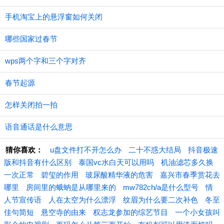
手机淘宝上的悬浮窗如何关闭
哪些国家过春节
wps两个字和三个字对齐
春节起源
怎样关闭拍一拍
语音通话是什么意思
猜你喜欢：
u盘文件打不开怎么办
二十不惑大结局
抖音极速
版和抖音有什么区别
泰国vc水白天可以用吗
机油滤芯多久换
一次正常
碧玺的作用
玻尿酸精华液的危害
嘉兴市春季赏花去
哪里
房间里的蛾蚋是从哪里来的
mw782ch/a是什么型号
情
人节宣传语
人在太空为什么漂浮
纹眉为什么要二次补色
冬至
佳句简短
悬空寺的由来
权志龙参加的综艺节目
一个小女孩叫