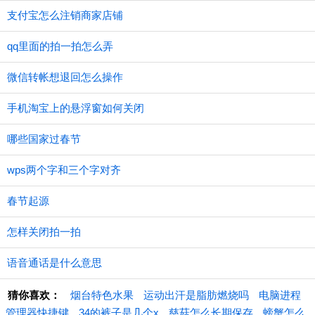
支付宝怎么注销商家店铺
qq里面的拍一拍怎么弄
微信转帐想退回怎么操作
手机淘宝上的悬浮窗如何关闭
哪些国家过春节
wps两个字和三个字对齐
春节起源
怎样关闭拍一拍
语音通话是什么意思
猜你喜欢：
烟台特色水果
运动出汗是脂肪燃烧吗
电脑进程
管理器快捷键
34的裤子是几个x
慈菇怎么长期保存
螃蟹怎么