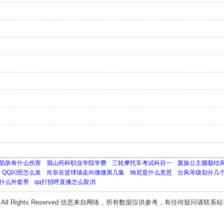
肌肤有什么伤害
眉山药科职业学院学费
三轮摩托车考试科目一
翼族公主胭脂结
QQ闪照怎么发
肖奈在篮球场走向微微第几集
纳尼是什么意思
台风等级划分几
什么外套男
qq打招呼直播怎么取消
All Rights Reserved 信息来自网络，所有数据仅供参考，有任何疑问请联系