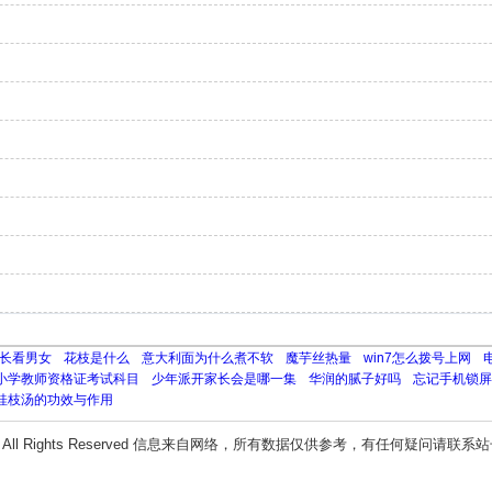
长看男女
花枝是什么
意大利面为什么煮不软
魔芋丝热量
win7怎么拨号上网
小学教师资格证考试科目
少年派开家长会是哪一集
华润的腻子好吗
忘记手机锁屏
桂枝汤的功效与作用
All Rights Reserved 信息来自网络，所有数据仅供参考，有任何疑问请联系