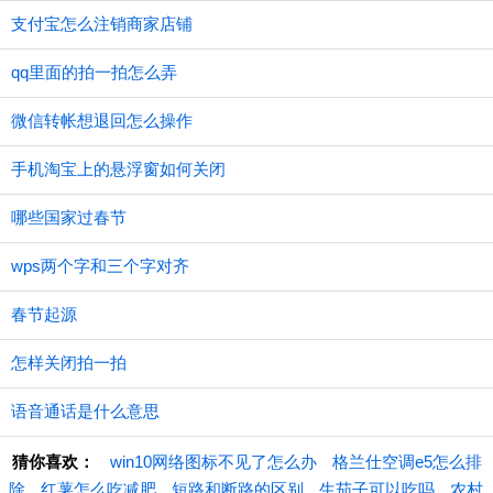
支付宝怎么注销商家店铺
qq里面的拍一拍怎么弄
微信转帐想退回怎么操作
手机淘宝上的悬浮窗如何关闭
哪些国家过春节
wps两个字和三个字对齐
春节起源
怎样关闭拍一拍
语音通话是什么意思
猜你喜欢：
win10网络图标不见了怎么办
格兰仕空调e5怎么排
除
红薯怎么吃减肥
短路和断路的区别
生茄子可以吃吗
农村