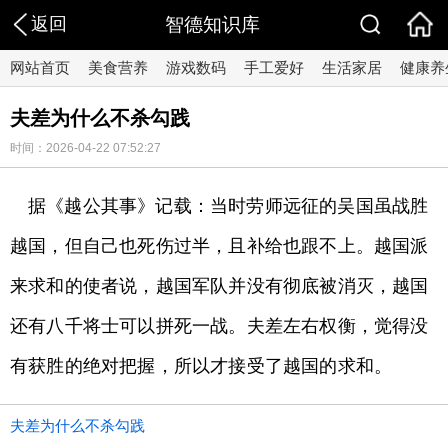
返回
智德知识库
网站首页
美食营养
游戏数码
手工爱好
生活家居
健康养
夫差为什么不杀勾践
时间：2026-04-22 07:52:27
据《越公其事》记载：当时劳师远征的吴国虽战胜
越国，但自己也死伤过半，且补给也跟不上。越国派
来求和的使者说，越国军队并没有彻底被消灭，越国
还有八千将士可以拼死一战。夫差左右权衡，觉得没
有获胜的绝对把握，所以才接受了越国的求和。
夫差为什么不杀勾践