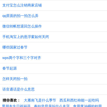
支付宝怎么注销商家店铺
qq里面的拍一拍怎么弄
微信转帐想退回怎么操作
手机淘宝上的悬浮窗如何关闭
哪些国家过春节
wps两个字和三个字对齐
春节起源
怎样关闭拍一拍
语音通话是什么意思
猜你喜欢：
大雁南飞是什么季节
西瓜和西红柿能一起吃吗
男朋友生日祝福语
秦始皇母亲叫什么名字
食用废油桶的妙用