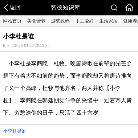
返回
智德知识库
网站首页
美食营养
游戏数码
手工爱好
生活家居
健康养
小李杜是谁
时间：2026-04-22 20:13:25
小李杜是李商隐、杜牧。晚唐诗歌在前辈的光芒照
耀下有着大不如前的趋势，而李商隐却又将唐诗推向
了又一个高峰，杜牧与他齐名，两人并称【小李
杜】。李商隐在朝廷朋党斗争的夹缝中，过着寄人篱
下、穷愁潦倒的日子，只活了四十六岁。
小李杜是谁