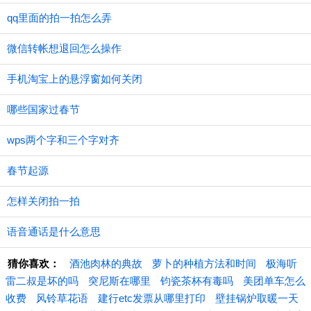
qq里面的拍一拍怎么弄
微信转帐想退回怎么操作
手机淘宝上的悬浮窗如何关闭
哪些国家过春节
wps两个字和三个字对齐
春节起源
怎样关闭拍一拍
语音通话是什么意思
猜你喜欢：
酒池肉林的典故
萝卜的种植方法和时间
极海听
雷二叔是坏的吗
突尼斯在哪里
钧瓷茶杯有毒吗
美团单车怎么
收费
风铃草花语
建行etc发票从哪里打印
壁挂锅炉取暖一天