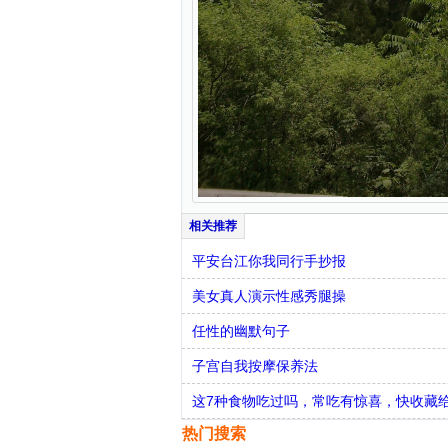
平安台江你我同行手抄报
美女真人演示性感秀腿操
任性的幽默句子
子宫自我按摩保养法
这7种食物吃过吗，常吃有惊喜，快收藏
热门搜索