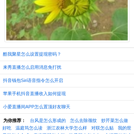
酷我聚星怎么设置提现密码？
来秀直播怎么启用消息免打扰
抖音钱包Siri语音指令怎么开启
苹果手机抖音直播收入如何提现
小爱直播间APP怎么置顶好友聊天
为你推荐：
台风是怎么形成的
怎么去除颈纹
炒芹菜怎么做
好吃
温庭筠怎么读
浙江农林大学怎么样
对联怎么贴
我的世