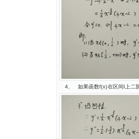
4、 如果函数f(x)在区间I上二阶