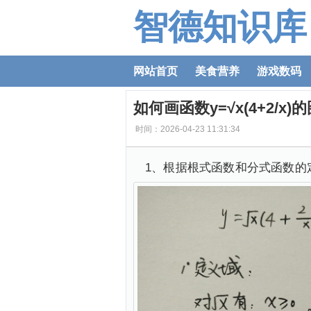
智德知识库
网站首页
美食营养
游戏数码
如何画函数y=√x(4+2/x
时间：2026-04-23 11:31:34
1、根据根式函数和分式函数的定