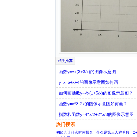
函数y=√x(3+3/x)的图像示意图
y=x^5+x+4的图像示意图如何画
如何画函数y=√x(1+5/x)的图像示意图？
函数y=x^3-2x的图像示意图如何画？
指数和函数y=4^x/2+2^x/3的图像示意图
热门搜索
初级会计什么时候报名
什么是第三人称单数
t