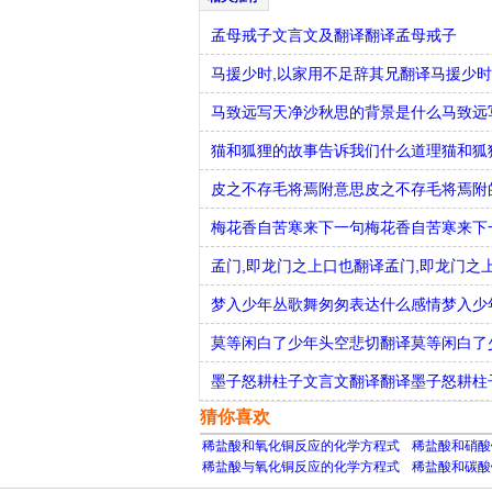
孟母戒子文言文及翻译翻译孟母戒子
马援少时,以家用不足辞其兄翻译马援少时
马致远写天净沙秋思的背景是什么马致远
猫和狐狸的故事告诉我们什么道理猫和狐
皮之不存毛将焉附意思皮之不存毛将焉附
梅花香自苦寒来下一句梅花香自苦寒来下
孟门,即龙门之上口也翻译孟门,即龙门之
梦入少年丛歌舞匆匆表达什么感情梦入少
莫等闲白了少年头空悲切翻译莫等闲白了
墨子怒耕柱子文言文翻译翻译墨子怒耕柱
猜你喜欢
稀盐酸和氧化铜反应的化学方程式
稀盐酸和硝酸
稀盐酸与氧化铜反应的化学方程式
稀盐酸和碳酸