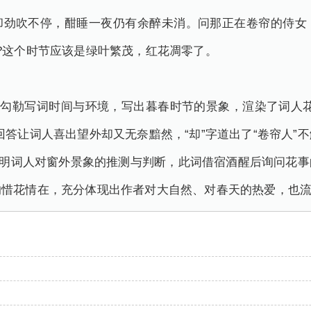
却劲吹不停，酣睡一夜仍有余醉未消。问那正在卷帘的侍女
?这个时节应该是绿叶繁茂，红花凋零了。
”勾勒写词时间与环境，写出暮春时节的景象，渲染了词人
回答让词人喜出望外却又无奈黯然，“却”字道出了“卷帘人”
”表明词人对窗外景象的推测与判断，此词借宿酒醒后询问花
的惜花情在，充分体现出作者对大自然、对春天的热爱，也