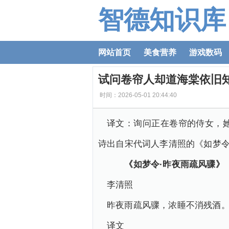
智德知识库
网站首页
美食营养
游戏数码
试问卷帘人却道海棠依旧
时间：2026-05-01 20:44:40
译文：询问正在卷帘的侍女，
诗出自宋代词人李清照的《如梦令
《如梦令·昨夜雨疏风骤》
李清照
昨夜雨疏风骤，浓睡不消残酒。
译文