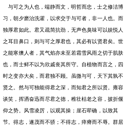
与可之为人也，端静而文，明哲而忠，士之修洁博
习，朝夕磨治洗濯，以求交于与可者，非一人也。而
独厚君如此。君又疏简抗劲，无声色臭味可以娱悦人
之耳目鼻口，则与可之厚君也，其必有以贤君矣。世
之能寒燠人者，其气焰亦未至若霜雪风雨之切于肌肤
也，而士鲜不以为欣戚丧其所守。自植物而言之，四
时之变亦大矣，而君独不顾。虽微与可，天下其孰不
贤之。然与可独能得君之深，而知君之所以贤。雍容
谈笑，挥洒奋迅而尽君之德，稚壮枯老之容，披折偃
仰之势。风雪凌厉，以观其操；崖石荦确，以致其
节。得志，遂茂而不骄；不得志，瘁瘠而不辱。群居