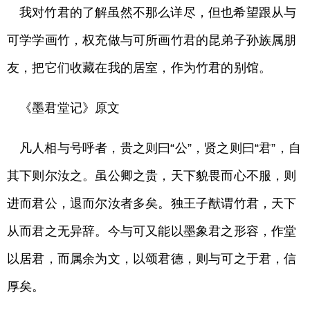
我对竹君的了解虽然不那么详尽，但也希望跟从与
可学学画竹，权充做与可所画竹君的昆弟子孙族属朋
友，把它们收藏在我的居室，作为竹君的别馆。
《墨君堂记》原文
凡人相与号呼者，贵之则曰“公”，贤之则曰“君”，自
其下则尔汝之。虽公卿之贵，天下貌畏而心不服，则
进而君公，退而尔汝者多矣。独王子猷谓竹君，天下
从而君之无异辞。今与可又能以墨象君之形容，作堂
以居君，而属余为文，以颂君德，则与可之于君，信
厚矣。