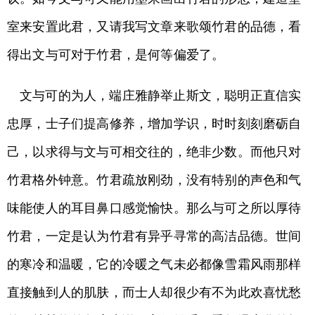
室来安置此君，又请我写文章来歌颂竹君的品德，看
得出文与可对于竹君，是何等偏爱了。
文与可的为人，端庄雅静举止斯文，聪明正直信实
忠厚，士子们提高修养，增加学识，时时刻刻磨砺自
己，以求得与文与可相交往的，绝非少数。而他只对
竹君格外钟意。竹君疏放刚劲，没有特别的声色和气
味能使人的耳目鼻口感觉愉快。那么与可之所以厚待
竹君，一定是认为竹君有异乎寻常的高洁品德。世间
的寒冷和温暖，它的冷暖之气未必都像雪霜风雨那样
直接触到人的肌肤，而士人却很少有不为此欢喜忧愁