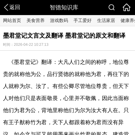
返回
智德知识库
网站首页
美食营养
游戏数码
手工爱好
生活家居
健康养
墨君堂记文言文及翻译 墨君堂记的原文和翻译
时间：2026-04-22 10:27:13
《墨君堂记》翻译：大凡人们之间的称呼，地位尊
贵的就称他为公，品行贤德的就称他为君，再往下的
人就称为尔、汝了。有些公卿尽管地位尊贵，但天下
人对他们只是表面敬畏，心里并不敬佩，因此当面称
他们为君为公，背地里称他们为尔为汝大有人在。只
有王子猷称竹为君，天下人都跟着称为君而没有异
议。如今文与可又能用墨来画出竹君的形态，建造堂