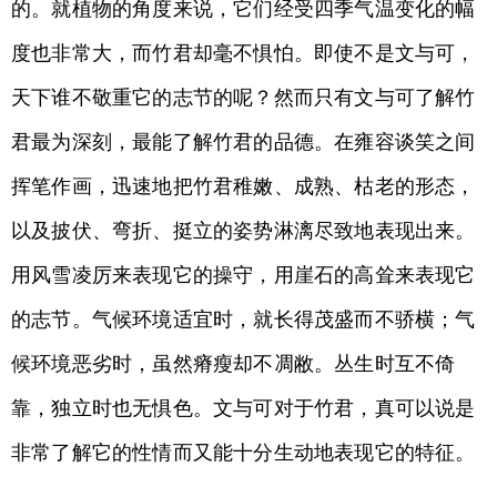
的。就植物的角度来说，它们经受四季气温变化的幅
度也非常大，而竹君却毫不惧怕。即使不是文与可，
天下谁不敬重它的志节的呢？然而只有文与可了解竹
君最为深刻，最能了解竹君的品德。在雍容谈笑之间
挥笔作画，迅速地把竹君稚嫩、成熟、枯老的形态，
以及披伏、弯折、挺立的姿势淋漓尽致地表现出来。
用风雪凌厉来表现它的操守，用崖石的高耸来表现它
的志节。气候环境适宜时，就长得茂盛而不骄横；气
候环境恶劣时，虽然瘠瘦却不凋敝。丛生时互不倚
靠，独立时也无惧色。文与可对于竹君，真可以说是
非常了解它的性情而又能十分生动地表现它的特征。