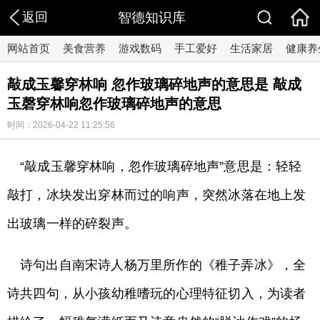
返回
智德知识库
网站首页
美食营养
游戏数码
手工爱好
生活家居
健康养
敲成玉馨穿林响 忽作玻璃碎地声的意思是 敲成
玉磬穿林响忽作玻璃碎地声的意思
时间：2026-04-22 11:25:56
“敲成玉馨穿林响，忽作玻璃碎地声”意思是：轻轻
敲打，冰块发出穿林而过的响声，突然冰落在地上发
出玻璃一样的碎裂声。
诗句出自南宋诗人杨万里所作的《稚子弄冰》，全
诗共四句，从小孩幼稚嗜玩的心理特征切入，为读者