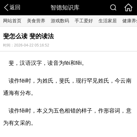
返回
智德知识库
网站首页
美食营养
游戏数码
手工爱好
生活家居
健康养
斐怎么读 斐的读法
时间：2026-04-22 05:16:52
斐，汉语汉字，读音为fēi和fěi。
读作fēi时，为姓氏，斐氏，现行罕见姓氏，今云南
通海有分布。
读作fěi时，本义为五色相错的样子，作形容词，意
为有文采的。