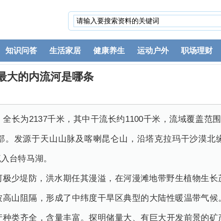
知识问答
生活家居
健康养生
运动户外
职场理财
最大的内流河是哪条
全长为2137千米，其中干流长约1100千米，流域覆盖范
部。发源于天山山脉及喀喇昆仑山，沿塔克拉玛干沙漠北
流入台特马湖。
河极少堤防，洪水期任其漫溢，在河漫滩地带野生植物生长
被高山阻隔，形成了中纬度干旱区典型的大陆性暖温带气候
产种类齐全，含量丰富。探明储量大、有巨大开发前景的矿